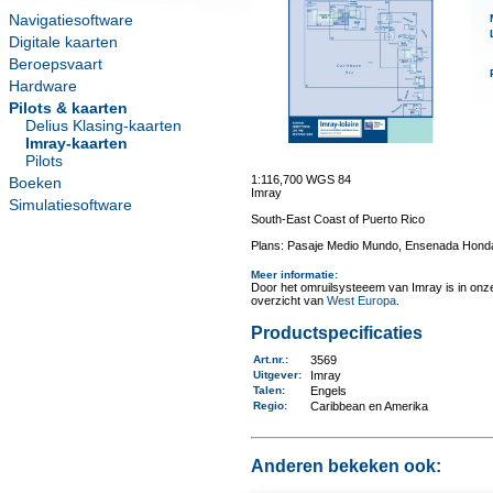
Navigatiesoftware
Digitale kaarten
Beroepsvaart
Hardware
Pilots & kaarten
Delius Klasing-kaarten
Imray-kaarten
Pilots
1:116,700 WGS 84
Boeken
Imray
Simulatiesoftware
South-East Coast of Puerto Rico
Plans: Pasaje Medio Mundo, Ensenada Honda, 
Meer informatie
:
Door het omruilsysteeem van Imray is in onze 
overzicht van
West Europa
.
Productspecificaties
Art.nr.
:
3569
Uitgever
:
Imray
Talen
:
Engels
Regio
:
Caribbean en Amerika
Anderen bekeken ook: