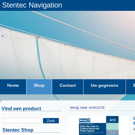
Stentec Navigation
Home
Shop
Contact
Uw gegevens
terug naar overzicht
Vind een product
Zoek
W
Stentec Shop