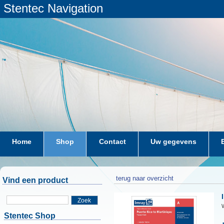
Stentec Navigation
Home
Shop
Contact
Uw gegevens
terug naar overzicht
Vind een product
Zoek
W
Stentec Shop