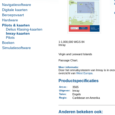
Navigatiesoftware
Digitale kaarten
Beroepsvaart
Hardware
Pilots & kaarten
Delius Klasing-kaarten
Imray-kaarten
Pilots
1:1,000,000 WGS 84
Boeken
Imray
Simulatiesoftware
Virgin and Leeward Islands
Passage Chart.
Meer informatie
:
Door het omruilsysteeem van Imray is in onze 
overzicht van
West Europa
.
Productspecificaties
Art.nr.
:
3565
Uitgever
:
Imray
Talen
:
Engels
Regio
:
Caribbean en Amerika
Anderen bekeken ook: