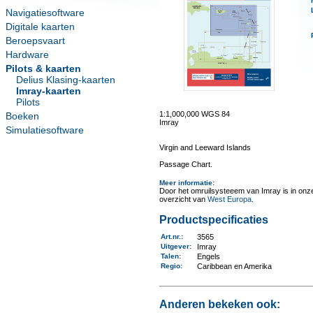
Navigatiesoftware
Digitale kaarten
Beroepsvaart
Hardware
Pilots & kaarten
Delius Klasing-kaarten
Imray-kaarten
Pilots
1:1,000,000 WGS 84
Boeken
Imray
Simulatiesoftware
Virgin and Leeward Islands
Passage Chart.
Meer informatie
:
Door het omruilsysteeem van Imray is in onze 
overzicht van
West Europa
.
Productspecificaties
Art.nr.
:
3565
Uitgever
:
Imray
Talen
:
Engels
Regio
:
Caribbean en Amerika
Anderen bekeken ook: