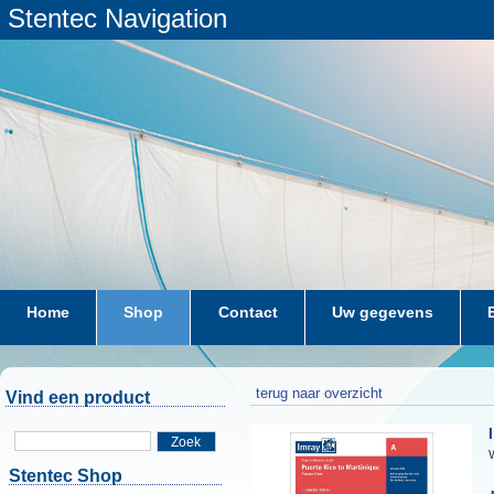
Stentec Navigation
Home
Shop
Contact
Uw gegevens
terug naar overzicht
Vind een product
Zoek
W
Stentec Shop