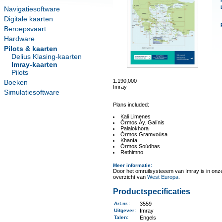
Navigatiesoftware
Digitale kaarten
Beroepsvaart
Hardware
Pilots & kaarten
Delius Klasing-kaarten
Imray-kaarten
Pilots
1:190,000
Boeken
Imray
Simulatiesoftware
Plans included:
Kali Limenes
Órmos Áy. Galínis
Palaiokhora
Órmos Gramvoúsa
Khanía
Órmos Soúdhas
Rethimno
Meer informatie
:
Door het omruilsysteeem van Imray is in onze 
overzicht van
West Europa
.
Productspecificaties
Art.nr.
:
3559
Uitgever
:
Imray
Talen
:
Engels