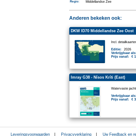
Regio
:
Middellandse Zee
Anderen bekeken ook:
DKW ID70 Middellandse Zee Oost
Incl. detailkaar
Editie:
2026
Verkrijgbaar als
Prijs vanaf:
€ 
Imray G38 - Nísos Kríti (East)
Watervaste jacht
Verkrijgbaar als
Prijs vanaf:
€ 
Leveringsvoorwaarden
|
Privacyverklaring
|
Uw Feedback en re