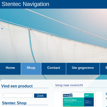
Stentec Navigation
Home
Shop
Contact
Uw gegevens
terug naar overzicht
Vind een product
Zoek
W
Stentec Shop