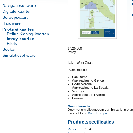
Navigatiesoftware
Digitale kaarten
Beroepsvaart
Hardware
Pilots & kaarten
Delius Klasing-kaarten
Imray-kaarten
Pilots
1:325,000
Boeken
Imray
Simulatiesoftware
Italy - West Coast
Plans included:
San Remo
Approaches to Genoa
Golfo Marconi
Approaches to La Spezia
Viareggio
Approaches to Livorno
Livorno
Meer informatie
:
Door het omruilsysteeem van Imray is in onze 
overzicht van
West Europa
.
Productspecificaties
Art.nr.
:
3514