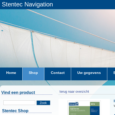
Stentec Navigation
Home
Shop
Contact
Uw gegevens
terug naar overzicht
Vind een product
Zoek
W
Stentec Shop