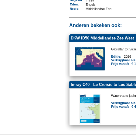
Uitgever
:
Imray
Talen
:
Engels
Regio
:
Middellandse Zee
Anderen bekeken ook:
DKW ID50 Middellandse Zee West
Gibraltar tot Sicil
Editie:
2026
Verkrijgbaar als
Prijs vanaf:
€ 
Imray C40 - Le Croisic to Les Sab
Watervaste jacht
Verkrijgbaar als
Prijs vanaf:
€ 