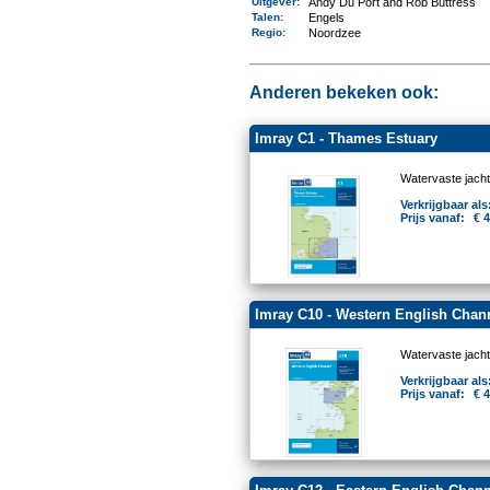
Uitgever
:
Andy Du Port and Rob Buttress
Talen
:
Engels
Regio
:
Noordzee
Anderen bekeken ook:
Imray C1 - Thames Estuary
Watervaste jacht
Verkrijgbaar als
Prijs vanaf:
€ 
Imray C10 - Western English Chan
Watervaste jacht
Verkrijgbaar als
Prijs vanaf:
€ 