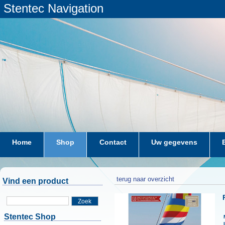
Stentec Navigation
Home
Shop
Contact
Uw gegevens
terug naar overzicht
Vind een product
Zoek
Stentec Shop