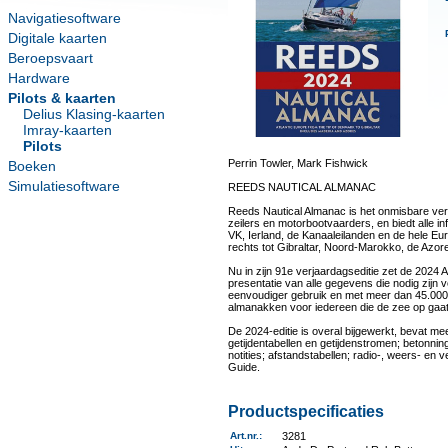
Navigatiesoftware
Digitale kaarten
Beroepsvaart
Hardware
Pilots & kaarten
Delius Klasing-kaarten
Imray-kaarten
Pilots
Perrin Towler, Mark Fishwick
Boeken
Simulatiesoftware
REEDS NAUTICAL ALMANAC
Reeds Nautical Almanac is het onmisbare ve
zeilers en motorbootvaarders, en biedt alle in
VK, Ierland, de Kanaaleilanden en de hele Eu
rechts tot Gibraltar, Noord-Marokko, de Azor
Nu in zijn 91e verjaardagseditie zet de 2024 
presentatie van alle gegevens die nodig zijn v
eenvoudiger gebruik en met meer dan 45.000 j
almanakken voor iedereen die de zee op gaat
De 2024-editie is overal bijgewerkt, bevat m
getijdentabellen en getijdenstromen; betonni
notities; afstandstabellen; radio-, weers- en v
Guide.
Productspecificaties
Art.nr.
:
3281