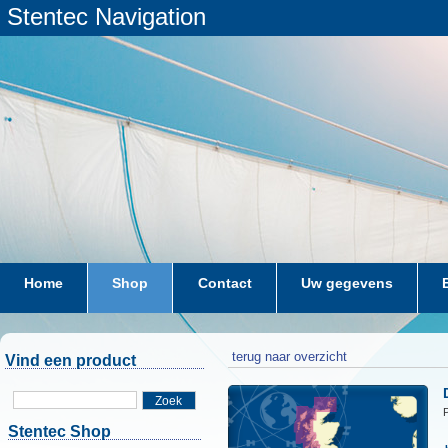
Stentec Navigation
Home
Shop
Contact
Uw gegevens
terug naar overzicht
Vind een product
Zoek
P
Stentec Shop