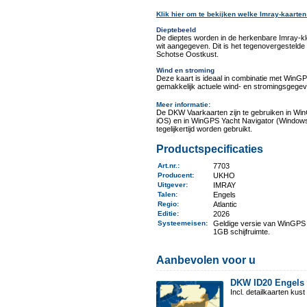
Klik hier om te bekijken welke Imray-kaarten
Dieptebeeld
De dieptes worden in de herkenbare Imray-k
wit aangegeven. Dit is het tegenovergestel
Schotse Oostkust.
Wind en stroming
Deze kaart is ideaal in combinatie met Win
gemakkelijk actuele wind- en stromingsgegev
Meer informatie
:
De DKW Vaarkaarten zijn te gebruiken in Wi
iOS) en in WinGPS Yacht Navigator (Windows
tegelijkertijd worden gebruikt.
Productspecificaties
Art.nr.
:
7703
Producent
:
UKHO
Uitgever
:
IMRAY
Talen
:
Engels
Regio
:
Atlantic
Editie:
2026
Systeemeisen
:
Geldige versie van WinGPS 
1GB schijfruimte.
Aanbevolen voor u
DKW ID20 Engels
Incl. detailkaarten ku