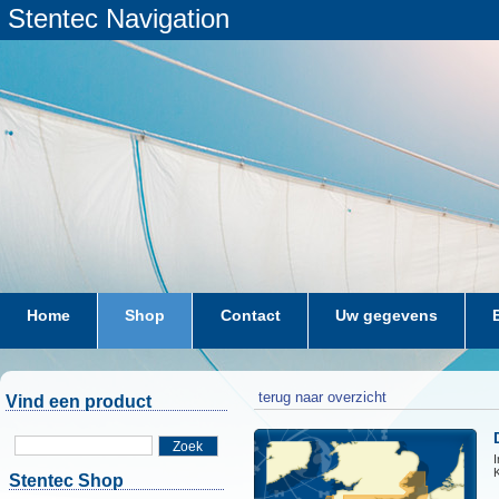
Stentec Navigation
Home
Shop
Contact
Uw gegevens
terug naar overzicht
Vind een product
Zoek
I
K
Stentec Shop