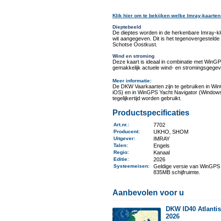
Klik hier om te bekijken welke Imray-kaarten
Dieptebeeld
De dieptes worden in de herkenbare Imray-k
wit aangegeven. Dit is het tegenovergestel
Schotse Oostkust.
Wind en stroming
Deze kaart is ideaal in combinatie met Win
gemakkelijk actuele wind- en stromingsgegev
Meer informatie
:
De DKW Vaarkaarten zijn te gebruiken in Wi
iOS) en in WinGPS Yacht Navigator (Windows
tegelijkertijd worden gebruikt.
Productspecificaties
Art.nr.
:
7702
Producent
:
UKHO, SHOM
Uitgever
:
IMRAY
Talen
:
Engels
Regio
:
Kanaal
Editie:
2026
Systeemeisen
:
Geldige versie van WinGPS 
835MB schijfruimte.
Aanbevolen voor u
DKW ID40 Atlantisc
2026