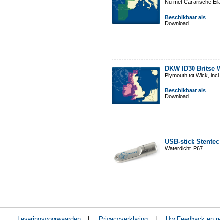
Nu met Canarische Eil
Beschikbaar als
Download
DKW ID30 Britse W
Plymouth tot Wick, inc
Beschikbaar als
Download
USB-stick Stentec
Waterdicht IP67
Leveringsvoorwaarden
|
Privacyverklaring
|
Uw Feedback en re