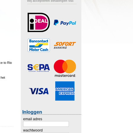
Wij accepteren betalingen via:
ce to Rio
 het
Inloggen
email adres
wachtwoord