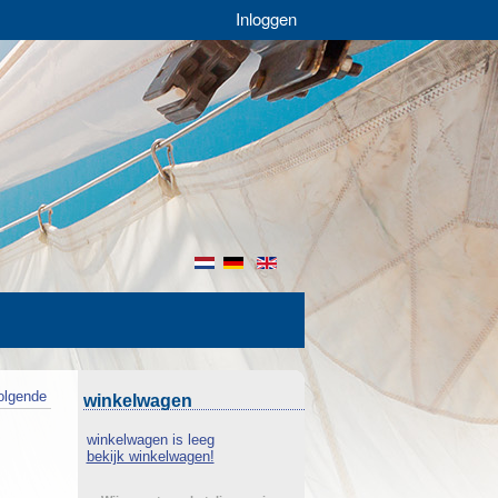
Inloggen
nl
de
en
olgende
winkelwagen
winkelwagen is leeg
bekijk winkelwagen!