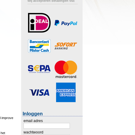
Wij accepteren betalingen via:
Inloggen
nd improve
email adres
wachtwoord
 het