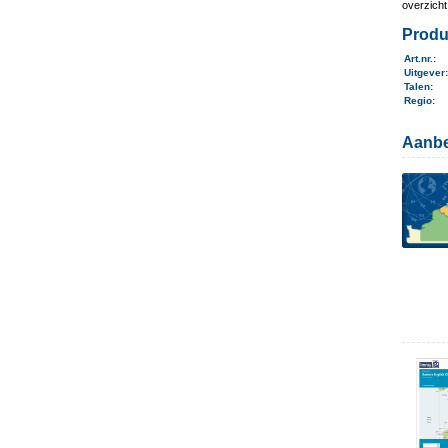
overzich
Produ
Art.nr.
:
Uitgever
Talen
:
Regio
:
Aanbe