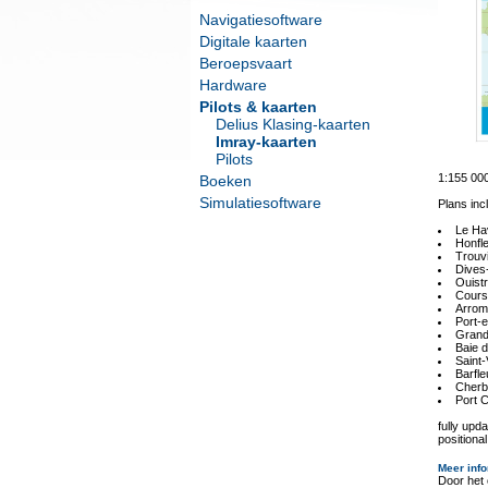
Navigatiesoftware
Digitale kaarten
Beroepsvaart
Hardware
Pilots & kaarten
Delius Klasing-kaarten
Imray-kaarten
Pilots
1:155 00
Boeken
Simulatiesoftware
Plans inc
Le Ha
Honfl
Trouvi
Dives
Ouist
Cours
Arrom
Port-
Grand
Baie 
Saint
Barfle
Cherb
Port 
fully upd
positiona
Meer info
Door het 