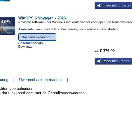
meer info / bestel
WinGPS 6 Voyager -
2026
Navigatiesoftware voor Windows met routeplanner voor open- en binnenwatere
toerzeilers, kustzeilers, verre reizen en wedstrijden.
Aanbevolen voor:
Sneekweek-korting!
Beschikbaar als
Download
va.
€ 379,00
meer info / bestel
aring
|
Uw Feedback en reacties
|
echten voorbehouden.
an dat u akkoord gaat met de Gebruiksvoorwaarden.