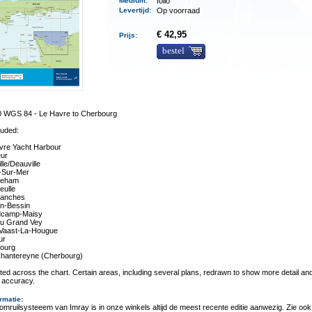
Medium
:
folio
Levertijd
:
Op voorraad
€ 42,95
Prijs:
bestel
0 WGS 84 - Le Havre to Cherbourg
luded:
vre Yacht Harbour
eur
lle/Deauville
-Sur-Mer
reham
eulle
anches
en-Bessin
camp-Maisy
du Grand Vey
-Vaast-La-Hougue
ur
ourg
Chantereyne (Cherbourg)
ated across the chart. Certain areas, including several plans, redrawn to show more detail a
l accuracy.
rmatie
:
omruilsysteeem van Imray is in onze winkels altijd de meest recente editie aanwezig. Zie ook