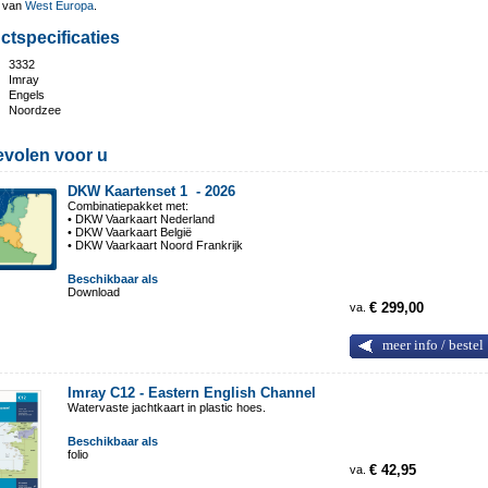
t van
West Europa
.
ctspecificaties
3332
:
Imray
Engels
Noordzee
volen voor u
DKW Kaartenset 1 -
2026
Combinatiepakket met:
• DKW Vaarkaart Nederland
• DKW Vaarkaart België
• DKW Vaarkaart Noord Frankrijk
Beschikbaar als
Download
va.
€ 299,00
meer info / bestel
Imray C12 - Eastern English Channel
Watervaste jachtkaart in plastic hoes.
Beschikbaar als
folio
va.
€ 42,95