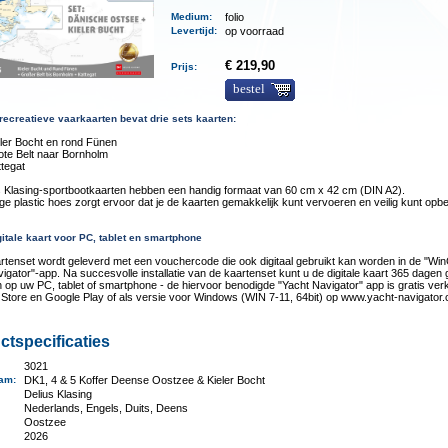
Medium
:
folio
Levertijd
:
op voorraad
€ 219,90
Prijs:
bestel
recreatieve vaarkaarten bevat drie sets kaarten:
eler Bocht en rond Fünen
ote Belt naar Bornholm
ttegat
s Klasing-sportbootkaarten hebben een handig formaat van 60 cm x 42 cm (DIN A2).
ge plastic hoes zorgt ervoor dat je de kaarten gemakkelijk kunt vervoeren en veilig kunt op
gitale kaart voor PC, tablet en smartphone
rtenset wordt geleverd met een vouchercode die ook digitaal gebruikt kan worden in de "W
igator"-app. Na succesvolle installatie van de kaartenset kunt u de digitale kaart 365 dagen 
 op uw PC, tablet of smartphone - de hiervoor benodigde "Yacht Navigator" app is gratis verk
 Store en Google Play of als versie voor Windows (WIN 7-11, 64bit) op www.yacht-navigator
ctspecificaties
3021
aam
:
DK1, 4 & 5 Koffer Deense Oostzee & Kieler Bocht
:
Delius Klasing
Nederlands, Engels, Duits, Deens
Oostzee
2026