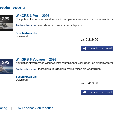
volen voor u
WinGPS 6 Pro -
2026
Navigatiesoftware voor Windows met routeplanner voor open- en binnenwatere
motorboot- en binnenvaartschippers.
Aanbevolen voor:
Beschikbaar als
Download
va.
€ 319,00
meer info / bestel
WinGPS 6 Voyager -
2026
Navigatiesoftware voor Windows met routeplanner voor open- en binnenwatere
toerzeilers, kustzeilers, verre reizen en wedstrijden.
Aanbevolen voor:
Beschikbaar als
Download
va.
€ 419,00
meer info / bestel
aring
|
Uw Feedback en reacties
|