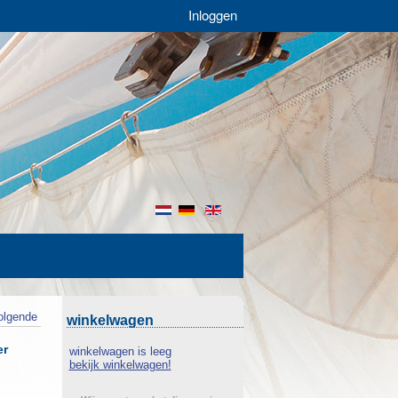
Inloggen
nl
de
en
olgende
winkelwagen
er
winkelwagen is leeg
bekijk winkelwagen!