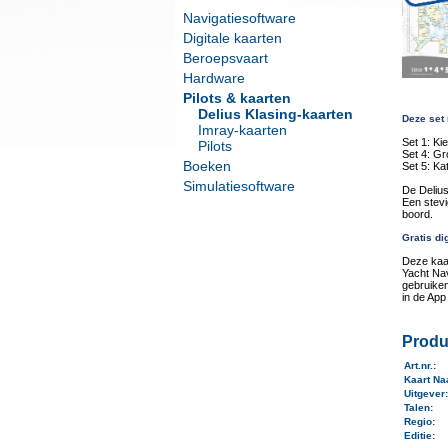
Navigatiesoftware
Digitale kaarten
Beroepsvaart
Hardware
Pilots & kaarten
Delius Klasing-kaarten
Deze set 
Imray-kaarten
Set 1: Ki
Pilots
Set 4: Gr
Boeken
Set 5: Ka
Simulatiesoftware
De Deliu
Een stevi
boord.
Gratis di
Deze kaa
Yacht Nav
gebruiken
in de App
Produ
Art.nr.
:
Kaart N
Uitgever
Talen
:
Regio
:
Editie: