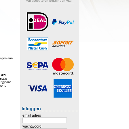
Wij accepteren betalingen via:
bergen aan
inGPS
gratis
rijgbaar
.com.
Inloggen
email adres
wachtwoord