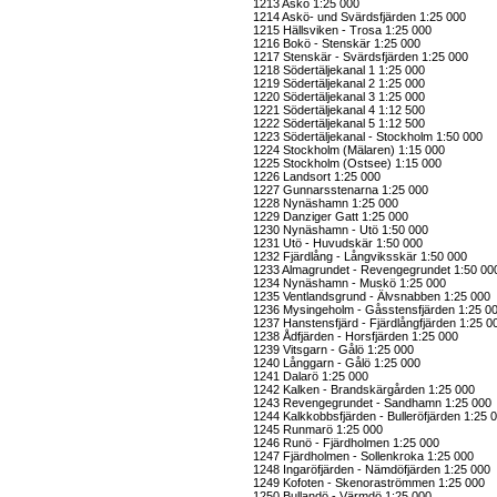
1213 Askö 1:25 000
1214 Askö- und Svärdsfjärden 1:25 000
1215 Hällsviken - Trosa 1:25 000
1216 Bokö - Stenskär 1:25 000
1217 Stenskär - Svärdsfjärden 1:25 000
1218 Södertäljekanal 1 1:25 000
1219 Södertäljekanal 2 1:25 000
1220 Södertäljekanal 3 1:25 000
1221 Södertäljekanal 4 1:12 500
1222 Södertäljekanal 5 1:12 500
1223 Södertäljekanal - Stockholm 1:50 000
1224 Stockholm (Mälaren) 1:15 000
1225 Stockholm (Ostsee) 1:15 000
1226 Landsort 1:25 000
1227 Gunnarsstenarna 1:25 000
1228 Nynäshamn 1:25 000
1229 Danziger Gatt 1:25 000
1230 Nynäshamn - Utö 1:50 000
1231 Utö - Huvudskär 1:50 000
1232 Fjärdlång - Långviksskär 1:50 000
1233 Almagrundet - Revengegrundet 1:50 00
1234 Nynäshamn - Muskö 1:25 000
1235 Ventlandsgrund - Älvsnabben 1:25 000
1236 Mysingeholm - Gåsstensfjärden 1:25 0
1237 Hanstensfjärd - Fjärdlångfjärden 1:25 0
1238 Ådfjärden - Horsfjärden 1:25 000
1239 Vitsgarn - Gålö 1:25 000
1240 Långgarn - Gålö 1:25 000
1241 Dalarö 1:25 000
1242 Kalken - Brandskärgården 1:25 000
1243 Revengegrundet - Sandhamn 1:25 000
1244 Kalkkobbsfjärden - Bulleröfjärden 1:25 
1245 Runmarö 1:25 000
1246 Runö - Fjärdholmen 1:25 000
1247 Fjärdholmen - Sollenkroka 1:25 000
1248 Ingaröfjärden - Nämdöfjärden 1:25 000
1249 Kofoten - Skenoraströmmen 1:25 000
1250 Bullandö - Värmdö 1:25 000