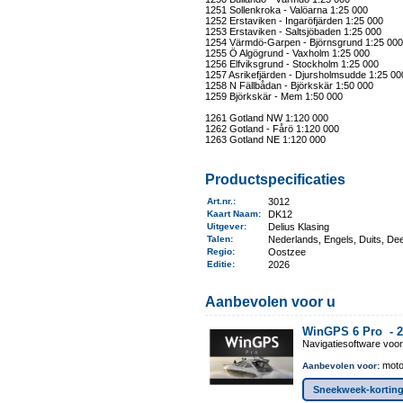
1251 Sollenkroka - Valöarna 1:25 000
1252 Erstaviken - Ingaröfjärden 1:25 000
1253 Erstaviken - Saltsjöbaden 1:25 000
1254 Värmdö-Garpen - Björnsgrund 1:25 000
1255 Ö Algögrund - Vaxholm 1:25 000
1256 Elfviksgrund - Stockholm 1:25 000
1257 Asrikefjärden - Djursholmsudde 1:25 00
1258 N Fällbådan - Björkskär 1:50 000
1259 Björkskär - Mem 1:50 000
1261 Gotland NW 1:120 000
1262 Gotland - Fårö 1:120 000
1263 Gotland NE 1:120 000
Productspecificaties
Art.nr.
:
3012
Kaart Naam
:
DK12
Uitgever
:
Delius Klasing
Talen
:
Nederlands, Engels, Duits, De
Regio
:
Oostzee
Editie:
2026
Aanbevolen voor u
WinGPS 6 Pro -
2
Navigatiesoftware voo
moto
Aanbevolen voor:
Sneekweek-korting