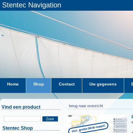
Stentec Navigation
Home
Shop
Contact
Uw gegevens
terug naar overzicht
Vind een product
Zoek
M
Stentec Shop