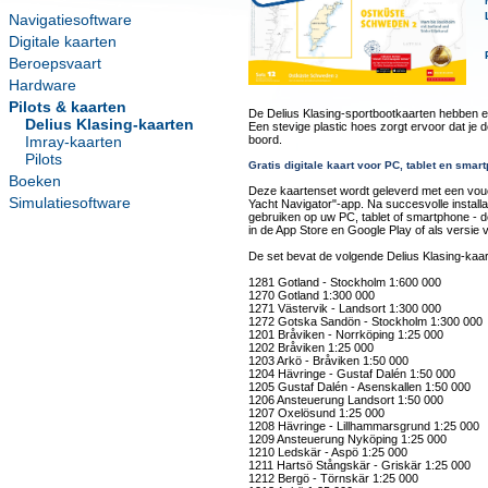
Navigatiesoftware
Digitale kaarten
Beroepsvaart
Hardware
Pilots & kaarten
De Delius Klasing-sportbootkaarten hebben 
Delius Klasing-kaarten
Een stevige plastic hoes zorgt ervoor dat je 
Imray-kaarten
boord.
Pilots
Gratis digitale kaart voor PC, tablet en smar
Boeken
Deze kaartenset wordt geleverd met een vouc
Simulatiesoftware
Yacht Navigator"-app. Na succesvolle installa
gebruiken op uw PC, tablet of smartphone - de
in de App Store en Google Play of als versie
De set bevat de volgende Delius Klasing-kaar
1281 Gotland - Stockholm 1:600 000
1270 Gotland 1:300 000
1271 Västervik - Landsort 1:300 000
1272 Gotska Sandön - Stockholm 1:300 000
1201 Bråviken - Norrköping 1:25 000
1202 Bråviken 1:25 000
1203 Arkö - Bråviken 1:50 000
1204 Hävringe - Gustaf Dalén 1:50 000
1205 Gustaf Dalén - Asenskallen 1:50 000
1206 Ansteuerung Landsort 1:50 000
1207 Oxelösund 1:25 000
1208 Hävringe - Lillhammarsgrund 1:25 000
1209 Ansteuerung Nyköping 1:25 000
1210 Ledskär - Aspö 1:25 000
1211 Hartsö Stångskär - Griskär 1:25 000
1212 Bergö - Törnskär 1:25 000