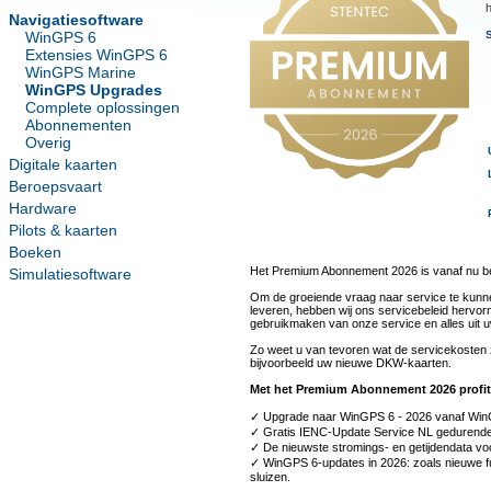
Navigatiesoftware
WinGPS 6
S
Extensies WinGPS 6
WinGPS Marine
WinGPS Upgrades
Complete oplossingen
Abonnementen
Overig
Digitale kaarten
Beroepsvaart
Hardware
Pilots & kaarten
Boeken
Het Premium Abonnement 2026 is vanaf nu b
Simulatiesoftware
Om de groeiende vraag naar service te kunne
leveren, hebben wij ons servicebeleid herv
gebruikmaken van onze service en alles uit 
Zo weet u van tevoren wat de servicekosten zi
bijvoorbeeld uw nieuwe DKW-kaarten.
Met het Premium Abonnement 2026 profite
✓ Upgrade naar WinGPS 6 - 2026 vanaf WinGPS
✓ Gratis IENC-Update Service NL gedurende 
✓ De nieuwste stromings- en getijdendata vo
✓ WinGPS 6-updates in 2026: zoals nieuwe f
sluizen.