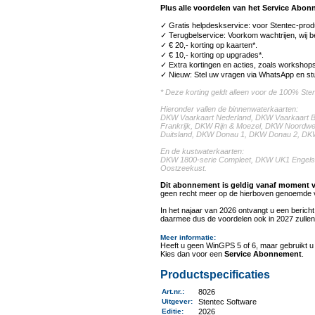
Plus alle voordelen van het Service Abon
✓ Gratis helpdeskservice: voor Stentec-produc
✓ Terugbelservice: Voorkom wachtrijen, wij be
✓ € 20,- korting op kaarten*.
✓ € 10,- korting op upgrades*.
✓ Extra kortingen en acties, zoals workshops
✓ Nieuw: Stel uw vragen via WhatsApp en stu
* Deze korting geldt alleen voor de 100% St
Hieronder vallen de binnenwaterkaarten:
DKW Vaarkaart Nederland, DKW Vaarkaart Be
Frankrijk, DKW Rijn & Moezel, DKW Noordwe
Duitsland, DKW Donau 1, DKW Donau 2, DK
En de kustwaterkaarten:
DKW 1800-serie Compleet, DKW UK1 Engelse
Oostzeekust.
Dit abonnement is geldig vanaf moment 
geen recht meer op de hierboven genoemde 
In het najaar van 2026 ontvangt u een beric
daarmee dus de voordelen ook in 2027 zullen
Meer informatie
:
Heeft u geen WinGPS 5 of 6, maar gebruikt 
Kies dan voor een
Service Abonnement
.
Productspecificaties
Art.nr.
:
8026
Uitgever
:
Stentec Software
Editie:
2026