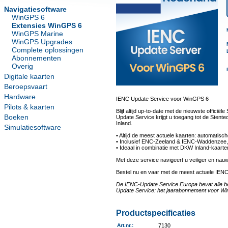
Navigatiesoftware
WinGPS 6
Extensies WinGPS 6
WinGPS Marine
WinGPS Upgrades
Complete oplossingen
Abonnementen
Overig
Digitale kaarten
Beroepsvaart
Hardware
IENC Update Service voor WinGPS 6
Pilots & kaarten
Blijf altijd up-to-date met de nieuwste offi
Boeken
Update Service krijgt u toegang tot de Stent
Inland.
Simulatiesoftware
• Altijd de meest actuele kaarten: automati
• Inclusief ENC-Zeeland & IENC-Waddenzee, me
• Ideaal in combinatie met DKW Inland-kaart
Met deze service navigeert u veiliger en na
Bestel nu en vaar met de meest actuele IENC
De IENC-Update Service Europa bevat alle be
Update Service: het jaarabonnement voor Wi
Productspecificaties
Art.nr.
:
7130