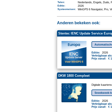
Talen
:
Nederlands, Engels, Duits,
Editie:
2026
Systeemeisen
:
WinGPS 6 Navigator, Pro, V
Anderen bekeken ook:
Stentec IENC Update Service Euro
Automatische
Editie:
2026
Verkrijgbaar als
Prijs vanaf:
€ 
DKW 1800 Compleet
Digitale kaarten
Sneekweek-ko
Editie:
2026
Verkrijgbaar als
Prijs vanaf:
€ 