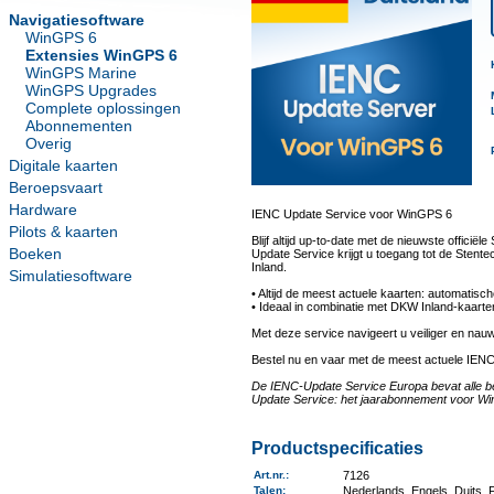
Navigatiesoftware
WinGPS 6
Extensies WinGPS 6
WinGPS Marine
WinGPS Upgrades
Complete oplossingen
Abonnementen
Overig
Digitale kaarten
Beroepsvaart
Hardware
IENC Update Service voor WinGPS 6
Pilots & kaarten
Blijf altijd up-to-date met de nieuwste offi
Boeken
Update Service krijgt u toegang tot de Stent
Inland.
Simulatiesoftware
• Altijd de meest actuele kaarten: automati
• Ideaal in combinatie met DKW Inland-kaart
Met deze service navigeert u veiliger en na
Bestel nu en vaar met de meest actuele IENC
De IENC-Update Service Europa bevat alle be
Update Service: het jaarabonnement voor Wi
Productspecificaties
Art.nr.
:
7126
Talen
:
Nederlands, Engels, Duits,