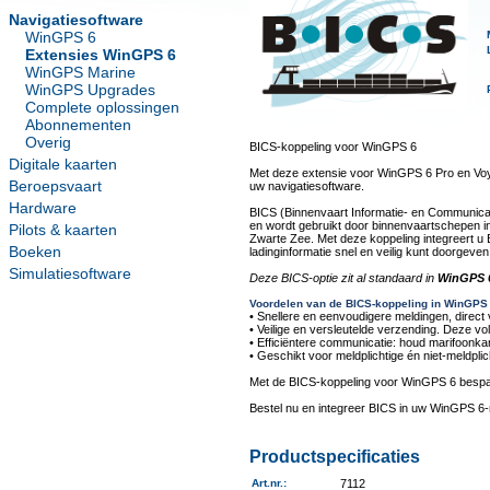
Navigatiesoftware
WinGPS 6
Extensies WinGPS 6
WinGPS Marine
WinGPS Upgrades
Complete oplossingen
Abonnementen
Overig
BICS-koppeling voor WinGPS 6
Digitale kaarten
Met deze extensie voor WinGPS 6 Pro en Voya
Beroepsvaart
uw navigatiesoftware.
Hardware
BICS (Binnenvaart Informatie- en Communica
en wordt gebruikt door binnenvaartschepen i
Pilots & kaarten
Zwarte Zee. Met deze koppeling integreert u 
Boeken
ladinginformatie snel en veilig kunt doorgev
Simulatiesoftware
Deze BICS-optie zit al standaard in
WinGPS 6
Voordelen van de BICS-koppeling in WinGPS 
• Snellere en eenvoudigere meldingen, direct
• Veilige en versleutelde verzending. Deze vo
• Efficiëntere communicatie: houd marifoonkan
• Geschikt voor meldplichtige én niet-meldplic
Met de BICS-koppeling voor WinGPS 6 bespaart 
Bestel nu en integreer BICS in uw WinGPS 6-
Productspecificaties
Art.nr.
:
7112