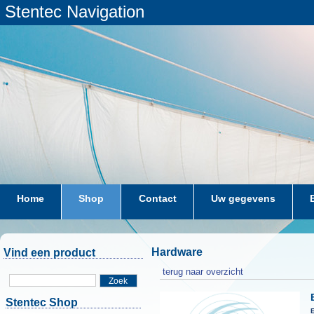
Stentec Navigation
Home
Shop
Contact
Uw gegevens
Hardware
Vind een product
terug naar overzicht
Zoek
Stentec Shop
E