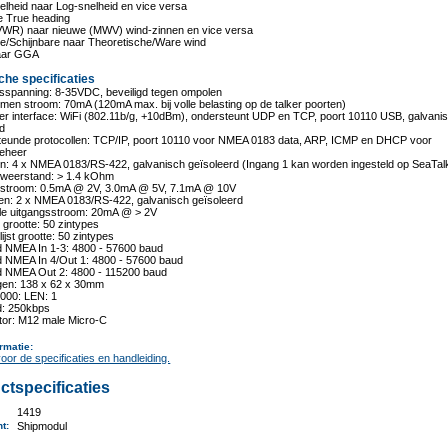
lheid naar Log-snelheid en vice versa
e True heading
VWR) naar nieuwe (MWV) wind-zinnen en vice versa
ve/Schijnbare naar Theoretische/Ware wind
aar GGA
che specificaties
gsspanning: 8-35VDC, beveiligd tegen ompolen
en stroom: 70mA (120mA max. bij volle belasting op de talker poorten)
er interface: WiFi (802.11b/g, +10dBm), ondersteunt UDP en TCP, poort 10110 USB, galvani
rd
teunde protocollen: TCP/IP, poort 10110 voor NMEA 0183 data, ARP, ICMP en DHCP voor
eheer
en: 4 x NMEA 0183/RS-422, galvanisch geïsoleerd (Ingang 1 kan worden ingesteld op SeaTa
sweerstand: > 1.4 kOhm
sstroom: 0.5mA @ 2V, 3.0mA @ 5V, 7.1mA @ 10V
gen: 2 x NMEA 0183/RS-422, galvanisch geïsoleerd
le uitgangsstroom: 20mA @ > 2V
jst grootte: 50 zintypes
itlijst grootte: 50 zintypes
id NMEA In 1-3: 4800 - 57600 baud
id NMEA In 4/Out 1: 4800 - 57600 baud
id NMEA Out 2: 4800 - 115200 baud
ngen: 138 x 62 x 30mm
000: LEN: 1
d: 250kbps
tor: M12 male Micro-C
rmatie
:
 voor de specificaties en handleiding.
ctspecificaties
1419
nt
:
Shipmodul