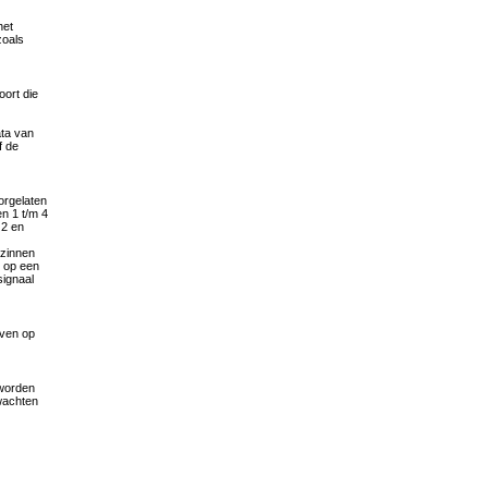
het
zoals
oort die
ta van
f de
orgelaten
en 1 t/m 4
 2 en
 zinnen
 op een
signaal
even op
 worden
rwachten