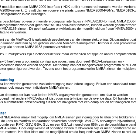
.
-3 modellen met een NMEA 2000-interface (-N2K suffix) kunnen rechtstreeks worden verbon
 2000-netwerk. Er vindt dan een conversie plaats tussen NMEA 2000-PGN's, NMEA 0183-z
datagrammen in alle richtingen.
a is beschikbaar op een of meerdere computer interfaces in NMEA 0183-formaat. NMEA 2000
datagrammen waarvoor geen NMEA 0183 equivalent bestaan, kunnen worden geconverteerd
NMEA 0183-zinnen. Dit geeft software ontwikkelaars de mogelijkheid om 'ruwe' NMEA 2000- 
data te verwerken.
ort van de MiniPlex-3 is galvanisch gescheiden van de interne elektronica. Dit garandeert dat
n kunnen ontstaan bij het gebruik van een MiniPlex-3-multiplexer. Hierdoor is een probleeml
ng op alle soorten NMEA 0183-poorten verzekerd.
Plex-3-multiplexers zijn functioneel identiek maar verschillen het type en aantal computerinter
ex-3 heeft een groot aantal configuratie opties, waardoor veel NMEA-knelpunten en -
eproblemen kunnen worden opgelost. Met behulp van het meegeleverde programma MPX-Con
plexer geconfigureerd worden. Tevens toont het programma welke NMEA-zinnen de multiplex
.
outering
a kan worden gerouteerd van iedere ingang naar iedere uitgang. Er kan een standaard rou
 maar ook routes voor individuele NMEA-zinnen.
van de computer kan naar iedere NMEA-uitgang worden gerouteerd, om daar te worden
egd met andere NMEA-data of juist voorrang te krijgen op de overige data. Dit laatste kan
 als automatische omschakeling tussen het navigeren met een computer en het navigeren me
lter
bel NMEA-filter maakt het mogelijk om NMEA-zinnen per ingang door te laten of te blokkeren. 
 de kans op overflow en daardoor dataverlies aanzienlijk. Veel GPS-ontvangers bijvoorbeeld
econde een RMC, GSV, GSA, GLL en een GGA zin, goed voor 85% van de beschikbare band
MEA-kanaal. Door ongewenste of onnodige zinnen te blokkeren blijft er meer bandbreedte ov
strumenten. Het filter biedt ook de mogelijkheid om de frequentie van NMEA-zinnen te reduce