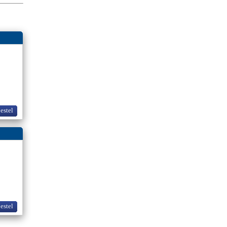
bestel
bestel