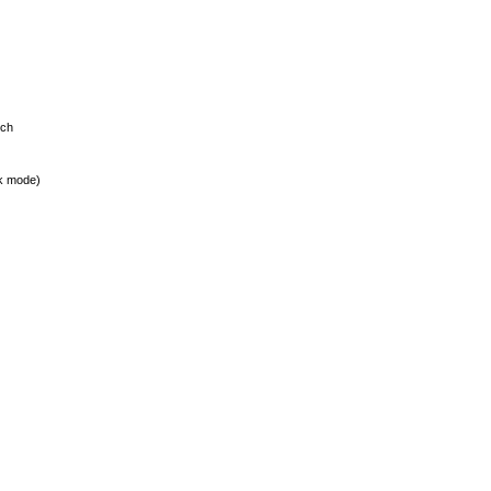
sch
lk mode)