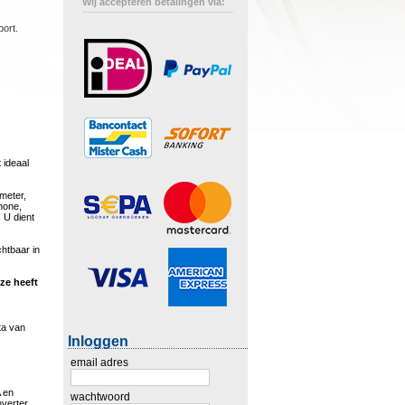
Wij accepteren betalingen via:
port.
 ideaal
emeter,
phone,
 U dient
htbaar in
ze heeft
ta van
Inloggen
email adres
A en
wachtwoord
verter