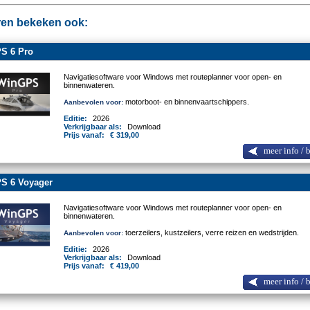
en bekeken ook:
S 6 Pro
Navigatiesoftware voor Windows met routeplanner voor open- en
binnenwateren.
motorboot- en binnenvaartschippers.
Aanbevolen voor:
Editie:
2026
Verkrijgbaar als:
Download
Prijs vanaf:
€ 319,00
meer info / 
S 6 Voyager
Navigatiesoftware voor Windows met routeplanner voor open- en
binnenwateren.
toerzeilers, kustzeilers, verre reizen en wedstrijden.
Aanbevolen voor:
Editie:
2026
Verkrijgbaar als:
Download
Prijs vanaf:
€ 419,00
meer info / 