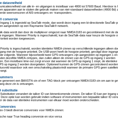
le datasnelheid
icatiesnelheid van alle in- en uitgangen is instelbaar van 4800 tot 57600 Baud. Hierdoor is 
om apparaten aan te sluiten die gebruik maken van niet-standaard datasnelheden (4800 Bd) 
eerde weersensoren of AIS-ontvangers en -transponders.
® conversie
ngang 1 is ingesteld op SeaTalk-mode, dan wordt deze ingang een bi-directionele SeaTalk-p
en aangesloten op een Raymarine SeaTalk®-netwerk.
lk-data wordt dan door de multiplexer omgezet naar NMEA 0183 en gecombineerd met de da
e ingangen. Wanneer Priority is ingeschakeld, kan de SeaTalk-data naar keuze de hoogste o
rioriteit worden toegewezen.
riority is ingeschakeld, worden identieke NMEA-zinnen op verschillende ingangen alleen do
gang met de hoogste prioriteit. De USB-poort heeft de hoogste prioriteit, gevolgd door ingang
nde volgorde. Wanneer bijvoorbeeld twee GPS-ontvangers zijn aangesloten op ingangen 1 en
nden dezelfde NMEA-zintypes, dan zullen alleen de zinnen van de GPS op ingang 1 worden
en. Een instelbare time-out zorgt ervoor dat wanneer de GPS op ingang 1 stopt, de identieke
PS op ingang 2 worden doorgelaten. Optioneel kunnen de GPS-zinnen gecontroleerd worden
atusveld waardoor ook een omschakeling plaatsvindt wanneer de primaire GPS geen satelliet
vangt.
nummers
ie genereert een $MXSTN-zin of een TAG-block per ontvangen NMEA 0183-zin om aan te g
ang deze zin is ontvangen.
D substitutie
 Substitution verandert de talker ID van binnenkomende zinnen. De talker ID kan per ingang
. Deze optie kan worden gebruikt indien software of instrumenten een bepaalde talker ID ve
er de data van identieke instrumenten van elkaar moet worden onderscheiden.
onversies
ex-3 biedt diversie conversies voor NMEA-zinnen:
ische naar True heading conversie en vice versa