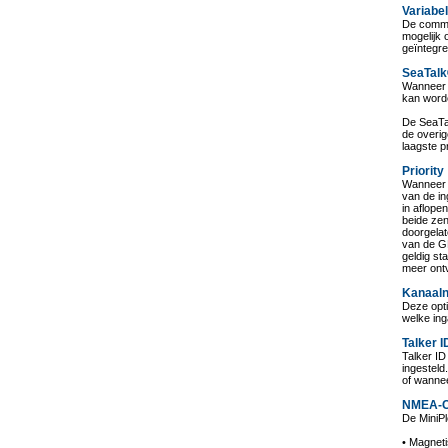
Variabe
De commun
mogelijk 
geïntegr
SeaTalk
Wanneer I
kan word
De SeaTa
de overig
laagste p
Priority
Wanneer P
van de in
in aflope
beide ze
doorgelat
van de G
geldig st
meer ont
Kanaal
Deze opt
welke ing
Talker I
Talker ID
ingesteld
of wanne
NMEA-C
De MiniPl
• Magnet