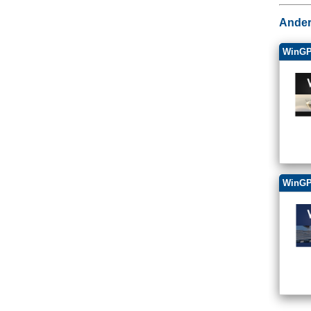
Ander
WinGP
WinGP