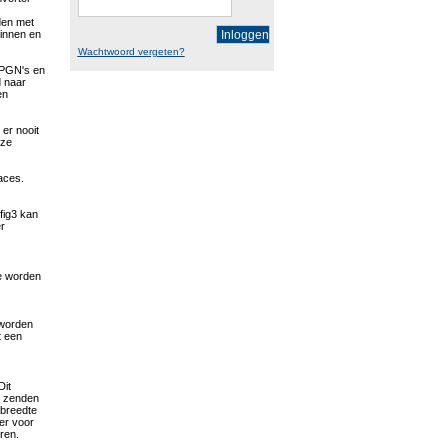
den met
Inloggen
innen en
Wachtwoord vergeten?
-PGN's en
 naar
en
 er nooit
oze
faces.
fig3 kan
er
te worden
 worden
t een
Dit
, zenden
breedte
er voor
ren.