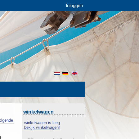
Inloggen
nl
de
en
winkelwagen
olgende
winkelwagen is leeg
bekijk winkelwagen!
f