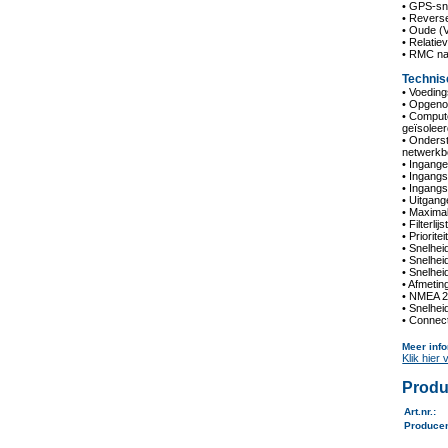
• GPS-sne
• Revers
• Oude (
• Relatie
• RMC n
Technis
• Voedin
• Opgenom
• Comput
geïsolee
• Onders
netwerkb
• Ingang
• Ingang
• Ingang
• Uitgan
• Maxima
• Filterli
• Priorite
• Snelhe
• Snelhe
• Snelhe
• Afmeti
• NMEA 2
• Snelhei
• Connec
Meer info
Klik hier
Produ
Art.nr.
:
Produce