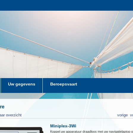
Uw gegevens
Beroepsvaart
re
aar overzicht
vorige
v
Miniplex-3Wi
Koppel uw apparatuur draadloos met uw navigatielaptop o