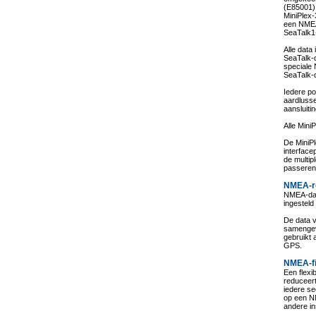
(E85001)
MiniPlex
een NMEA
SeaTalk1-
Alle dat
SeaTalk-
speciale 
SeaTalk-
Iedere po
aardlusse
aansluiti
Alle Mini
De MiniPl
interfac
de multi
passeren
NMEA-r
NMEA-dat
ingesteld
De data 
samengevo
gebruikt
GPS.
NMEA-fi
Een flexi
reduceert
iedere s
op een N
andere in