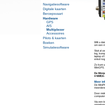
Navigatiesoftware
Digitale kaarten
Beroepsvaart
Hardware
GPS
AIS
Multiplexer
Accessoires
Pilots & kaarten
Boeken
Wilt u da
om een mu
Simulatiesoftware
Sluit al 
log, komp
laptop of
enkel nog
Zo kunt u
WinGPS.
De Minip
4 NMEA-i
Meer in
De MiniP
meerdere
Door midd
computer
Via een b
omgekeer