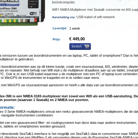
boordcomputer.
WIFI NMEA Multiplexer met Seatalk conversie en AIS sup
USB-kabel of wifi-netwerk.
Aansluiting via:
Levertijd
:
1 week
€ 449,00
Prijs:
bestel
ta versturen tussen uw boordinstrumenten en uw laptop, PC, tablet of smartphone? Dan is het
ltiplexer te gebruiken.
uw boordinstrumenten aan op dit kleine kastje, zoals een stuurautomaat, AIS, windmeter, diept
as en repeater. Met behulp van Wifi sluit u de multiplexer draadloos aan op uw tablet, smart
 PC. Ook is er een USB-kabel waarmee u de multiplexer met een PC of laptop kunt verbinden.
 in WinGPS de instrumenten te koppelen en in te stellen naar wens.
 met WinGPS uw stuurautomaat aansturen en heeft u alle data van uw boordinstrumenten zic
lex-3Wi is een NMEA 0183-multiplexer met zowel een Wifi als een USB-aansluiting. De
n poorten (waarvan 1 Seatalk) en 2 NMEA-out poorten.
formatie:
lex-3 Serie NMEA-multiplexers omvat een reeks geavanceerde NMEA-multiplexers die de da
 navigatie-instrumenten combineert.
el van een geavanceerd filter- en routingsysteem kan deze data naar andere instrumenten,
s, tablets en smartphones worden gestuurd.
i-directionele SeaTalk1-interface is het mogelijk om SeaTalk1-data te converteren naar NME
d. Hierdoor kan een MiniPlex-3 als vervanging dienen van de Raymarine SeaTalk-NMEA con