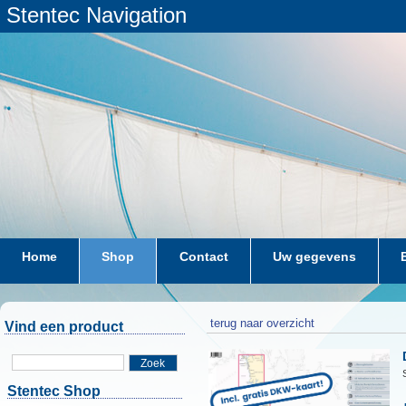
Stentec Navigation
Home
Shop
Contact
Uw gegevens
terug naar overzicht
Vind een product
Zoek
Stentec Shop