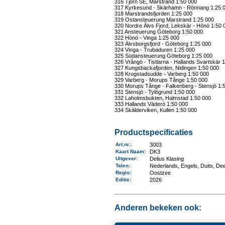
316 Tjörn SE, Marstrand 1:50 000
317 Kyrkesund - Skärhamn - Rönnang 1:25 
318 Marstrandsfjorden 1:25 000
319 Ostansteuerung Marstrand 1:25 000
320 Nordre Älvs Fjord, Lekskär - Hönö 1:50 
321 Ansteuerung Göteborg 1:50 000
322 Hönö - Vinga 1:25 000
323 Älvsborgsfjord - Göteborg 1:25 000
324 Vinga - Trubaduren 1:25 000
325 Südansteuerung Göteborg 1:25 000
326 Vrångö - Tistlarna - Hallands Svartskär 
327 Kungsbackafjorden, Nidingen 1:50 000
328 Krogstadsudde - Varberg 1:50 000
329 Varberg - Morups Tånge 1:50 000
330 Morups Tånge - Falkenberg - Stensjö 1:
331 Stensjö - Tylögrund 1:50 000
332 Laholmsbukten, Halmstad 1:50 000
333 Hallands Väderö 1:50 000
334 Skälderviken, Kullen 1:50 000
Productspecificaties
Art.nr.
:
3003
Kaart Naam
:
DK3
Uitgever
:
Delius Klasing
Talen
:
Nederlands, Engels, Duits, De
Regio
:
Oostzee
Editie:
2026
Anderen bekeken ook: