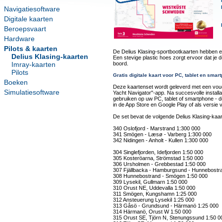
Navigatiesoftware
Digitale kaarten
Beroepsvaart
Hardware
Pilots & kaarten
De Delius Klasing-sportbootkaarten hebben 
Delius Klasing-kaarten
Een stevige plastic hoes zorgt ervoor dat je 
Imray-kaarten
boord.
Pilots
Gratis digitale kaart voor PC, tablet en smar
Boeken
Deze kaartenset wordt geleverd met een vouc
Simulatiesoftware
Yacht Navigator"-app. Na succesvolle installa
gebruiken op uw PC, tablet of smartphone - de
in de App Store en Google Play of als versie
De set bevat de volgende Delius Klasing-kaar
340 Oslofjord - Marstrand 1:300 000
341 Smögen - Læsø - Varberg 1:300 000
342 Nidingen - Anholt - Kullen 1:300 000
304 Singlefjorden, Idefjorden 1:50 000
305 Kosteröarna, Strömstad 1:50 000
306 Ursholmen - Grebbestad 1:50 000
307 Fjällbacka - Hamburgsund - Hunnebostr
308 Hunnebostrand - Smögen 1:50 000
309 Lysekil, Gullmarn 1:50 000
310 Orust NE, Uddevalla 1:50 000
311 Smögen, Kungshamn 1:25 000
312 Ansteuerung Lysekil 1:25 000
313 Gåsö - Grundsund - Härmanö 1:25 000
314 Härmanö, Orust W 1:50 000
315 Orust SE, Tjörn N, Stenungssund 1:50 0