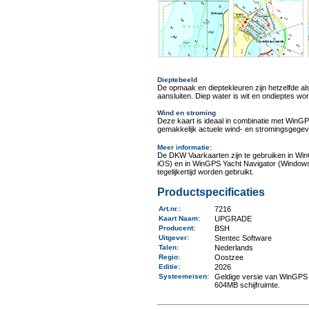
Dieptebeeld
De opmaak en dieptekleuren zijn hetzelfde a
aansluiten. Diep water is wit en ondieptes w
Wind en stroming
Deze kaart is ideaal in combinatie met Win
gemakkelijk actuele wind- en stromingsgegev
Meer informatie
:
De DKW Vaarkaarten zijn te gebruiken in Wi
iOS) en in WinGPS Yacht Navigator (Windows
tegelijkertijd worden gebruikt.
Productspecificaties
Art.nr.
:
7216
Kaart Naam
:
UPGRADE
Producent
:
BSH
Uitgever
:
Stentec Software
Talen
:
Nederlands
Regio
:
Oostzee
Editie:
2026
Systeemeisen
:
Geldige versie van WinGPS 
604MB schijfruimte.