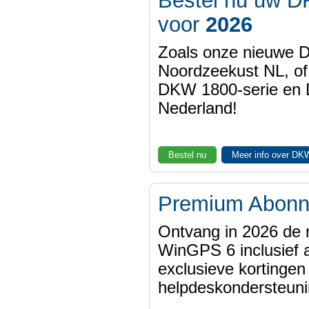
Bestel nu uw D
voor
2026
Zoals onze nieuwe
Noordzeekust NL, of
DKW 1800-serie en
Nederland!
Bestel nu
Meer info over DK
Premium Abon
Ontvang in 2026 de 
WinGPS 6 inclusief a
exclusieve kortinge
helpdeskondersteuni