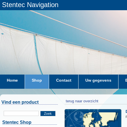
Stentec Navigation
Home
Shop
Contact
Uw gegevens
terug naar overzicht
Vind een product
Zoek
P
Stentec Shop