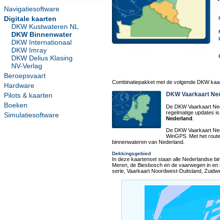
Navigatiesoftware
Digitale kaarten
DKW Kustwateren NL
DKW Binnenwater
DKW Internationaal
DKW Imray
DKW Delius Klasing
NV-Verlag
Beroepsvaart
Combinatiepakket met de volgende DKW kaar
Hardware
DKW Vaarkaart Ne
Pilots & kaarten
Boeken
De DKW Vaarkaart Nede
regelmatige updates i
Simulatiesoftware
Nederland
.
De DKW Vaarkaart Nede
WinGPS. Met het routen
binnenwateren van Nederland.
Dekkingsgebied
In deze kaartenset staan alle Nederlandse bin
Meren, de Biesbosch en de vaarwegen in en 
serie, Vaarkaart Noordwest-Duitsland, Zuidwe