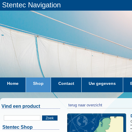
Stentec Navigation
Home
Shop
Contact
Uw gegevens
terug naar overzicht
Vind een product
Zoek
Stentec Shop
•