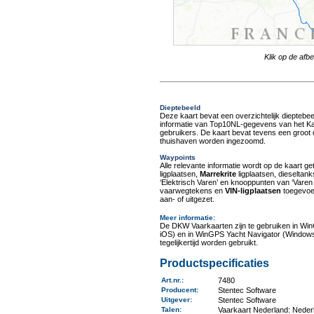
Klik op de afb
Dieptebeeld
Deze kaart bevat een overzichtelijk dieptebee
informatie van Top10NL-gegevens van het Ka
gebruikers. De kaart bevat tevens een groot de
thuishaven worden ingezoomd.
Waypoints
Alle relevante informatie wordt op de kaart g
ligplaatsen,
Marrekrite
ligplaatsen, dieseltan
‘Elektrisch Varen’ en knooppunten van ‘Varen
vaarwegtekens en
VIN-ligplaatsen
toegevoeg
aan- of uitgezet.
Meer informatie
:
De DKW Vaarkaarten zijn te gebruiken in Wi
iOS) en in WinGPS Yacht Navigator (Windows
tegelijkertijd worden gebruikt.
Productspecificaties
Art.nr.
:
7480
Producent
:
Stentec Software
Uitgever
:
Stentec Software
Talen
:
Vaarkaart Nederland: Neder