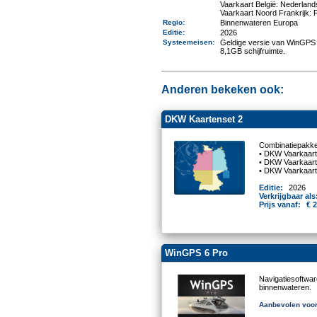
Vaarkaart België: Nederland
Vaarkaart Noord Frankrijk: 
Regio
:
Binnenwateren Europa
Editie:
2026
Systeemeisen
:
Geldige versie van WinGPS 
8,1GB schijfruimte.
Anderen bekeken ook:
DKW Kaartenset 2
Combinatiepakke
• DKW Vaarkaart
• DKW Vaarkaart
• DKW Vaarkaart
Editie:
2026
Verkrijgbaar als
Prijs vanaf:
€ 
WinGPS 6 Pro
Navigatiesoftwa
binnenwateren.
Aanbevolen voor