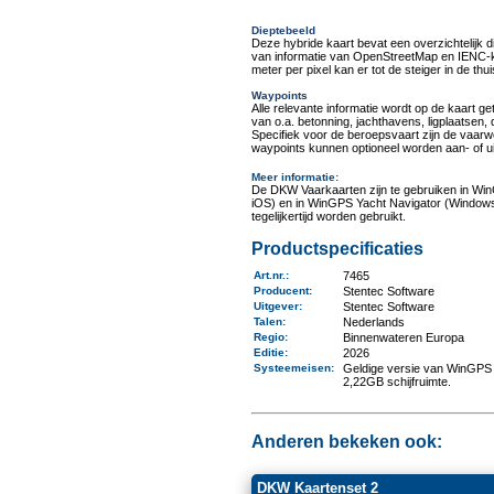
Dieptebeeld
Deze hybride kaart bevat een overzichtelijk d
van informatie van OpenStreetMap en IENC-ka
meter per pixel kan er tot de steiger in de t
Waypoints
Alle relevante informatie wordt op de kaart g
van o.a. betonning, jachthavens, ligplaatsen
Specifiek voor de beroepsvaart zijn de vaa
waypoints kunnen optioneel worden aan- of ui
Meer informatie
:
De DKW Vaarkaarten zijn te gebruiken in Wi
iOS) en in WinGPS Yacht Navigator (Windows
tegelijkertijd worden gebruikt.
Productspecificaties
Art.nr.
:
7465
Producent
:
Stentec Software
Uitgever
:
Stentec Software
Talen
:
Nederlands
Regio
:
Binnenwateren Europa
Editie:
2026
Systeemeisen
:
Geldige versie van WinGPS 
2,22GB schijfruimte.
Anderen bekeken ook:
DKW Kaartenset 2