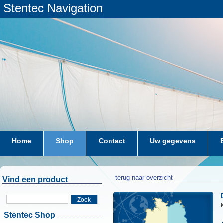
Stentec Navigation
Home
Shop
Contact
Uw gegevens
terug naar overzicht
Vind een product
Zoek
Stentec Shop