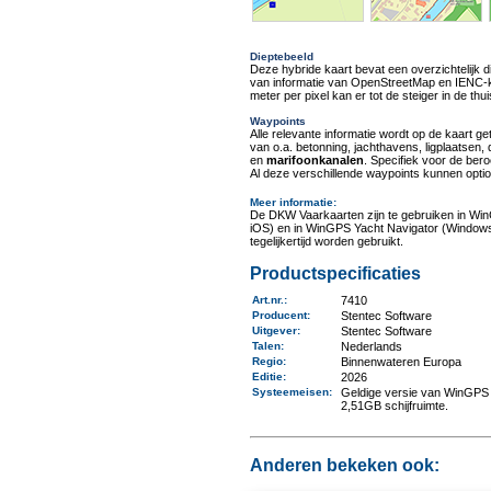
Dieptebeeld
Deze hybride kaart bevat een overzichtelijk d
van informatie van OpenStreetMap en IENC-ka
meter per pixel kan er tot de steiger in de t
Waypoints
Alle relevante informatie wordt op de kaart g
van o.a. betonning, jachthavens, ligplaatsen,
en
marifoonkanalen
. Specifiek voor de be
Al deze verschillende waypoints kunnen optio
Meer informatie
:
De DKW Vaarkaarten zijn te gebruiken in Wi
iOS) en in WinGPS Yacht Navigator (Windows
tegelijkertijd worden gebruikt.
Productspecificaties
Art.nr.
:
7410
Producent
:
Stentec Software
Uitgever
:
Stentec Software
Talen
:
Nederlands
Regio
:
Binnenwateren Europa
Editie:
2026
Systeemeisen
:
Geldige versie van WinGPS 
2,51GB schijfruimte.
Anderen bekeken ook: