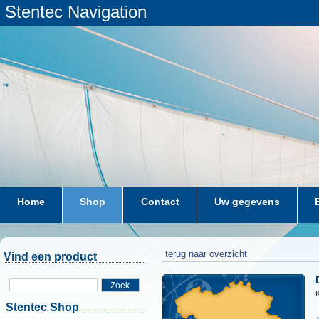
Stentec Navigation
Home
Shop
Contact
Uw gegevens
terug naar overzicht
Vind een product
Zoek
K
Stentec Shop