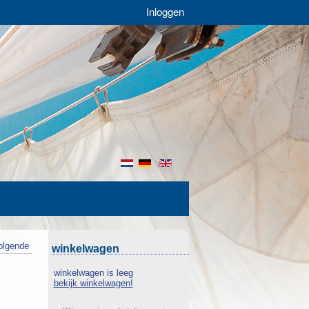
Inloggen
nl
de
en
olgende
winkelwagen
winkelwagen is leeg
bekijk winkelwagen!