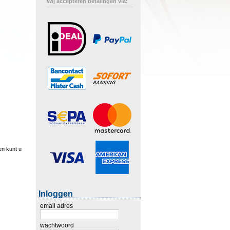
Wij accepteren betalingen via:
en kunt u
Inloggen
email adres
wachtwoord