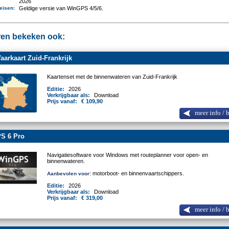
2026
eisen
:
Geldige versie van WinGPS 4/5/6.
en bekeken ook:
arkaart Zuid-Frankrijk
Kaartenset met de binnenwateren van Zuid-Frankrijk
Editie:
2026
Verkrijgbaar als:
Download
Prijs vanaf:
€ 109,90
meer info / 
S 6 Pro
Navigatiesoftware voor Windows met routeplanner voor open- en
binnenwateren.
motorboot- en binnenvaartschippers.
Aanbevolen voor:
Editie:
2026
Verkrijgbaar als:
Download
Prijs vanaf:
€ 319,00
meer info / 