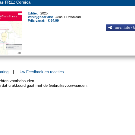
as FR11: Corsica
Editie:
2025
Verkrijgbaar als:
Atlas + Download
Prijs vanaf:
€ 64,99
meer info / 
aring
|
Uw Feedback en reacties
|
echten voorbehouden.
an dat u akkoord gaat met de Gebruiksvoorwaarden.