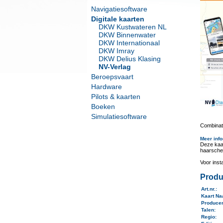
Navigatiesoftware
Digitale kaarten
DKW Kustwateren NL
DKW Binnenwater
DKW Internationaal
DKW Imray
DKW Delius Klasing
NV-Verlag
Beroepsvaart
Hardware
Pilots & kaarten
Boeken
Simulatiesoftware
Combinati
Meer info
Deze kaa
haarsche
Voor inst
Produ
Art.nr.
:
Kaart N
Produce
Talen
:
Regio
: