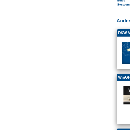
Editie:
Systeem
Ander
DKW Va
WinGP