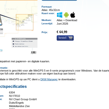
Formaat:
Atlas: 45x32cm
Kaart voor:
Medium
:
Atlas + Download
Levertijd
:
Juni 2026
€ 64,99
Prijs:
bestel
epakket met papieren- en digitale kaarten.
rmatie
:
rtenset is geschikt voor alle WinGPS 5 en 6-serie programma's voor Windows. Van de kaart
rpe full color afdrukken maken voor uw eigen backup aan boord.
allatie in WinGPS op uw PC dient u
DKW Manager
te downloaden.
ctspecificaties
6304
aam
:
NV FR10
nt
:
NV Chart Group GmbH
Duits/Engels
Middellandse Zee