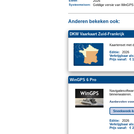
Editie:
2026
Systeemeisen
:
Geldige versie van WinGPS 
Anderen bekeken ook:
DKW Vaarkaart Zuid-Frankrijk
Kaartenset met 
Editie:
2026
Verkrijgbaar als
Prijs vanaf:
€ 
WinGPS 6 Pro
Navigatiesoftwa
binnenwateren.
Aanbevolen voor
Sneekweek-ko
Editie:
2026
Verkrijgbaar als
Prijs vanaf:
€ 