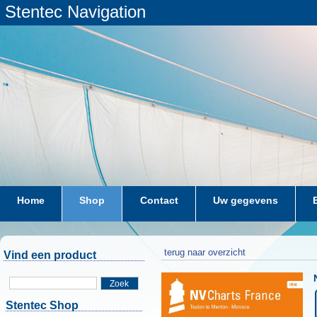
Stentec Navigation
Home
Shop
Contact
Uw gegevens
terug naar overzicht
Vind een product
Zoek
Stentec Shop