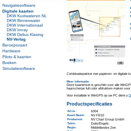
Navigatiesoftware
Digitale kaarten
DKW Kustwateren NL
DKW Binnenwater
DKW Internationaal
DKW Imray
DKW Delius Klasing
NV-Verlag
Beroepsvaart
Hardware
Pilots & kaarten
Boeken
Simulatiesoftware
Combinatiepakket met papieren- en digitale k
Meer informatie
:
Deze kaartenset is geschikt voor alle WinGP
haarscherpe full color afdrukken maken voor
Voor installatie in WinGPS op uw PC dient u
D
Productspecificaties
Art.nr.
:
6304
Kaart Naam
:
NV FR10
Producent
:
NV Chart Group GmbH
Talen
:
Duits/Engels
Regio
:
Middellandse Zee