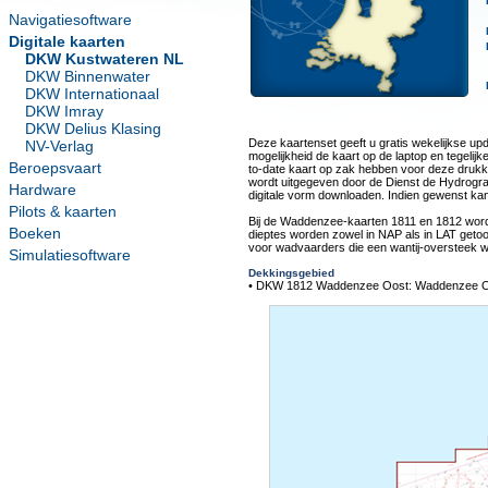
Navigatiesoftware
Digitale kaarten
DKW Kustwateren NL
DKW Binnenwater
DKW Internationaal
DKW Imray
DKW Delius Klasing
Deze kaartenset geeft u gratis wekelijkse u
NV-Verlag
mogelijkheid de kaart op de laptop en tegelijk
Beroepsvaart
to-date kaart op zak hebben voor deze drukk
wordt uitgegeven door de Dienst de Hydrogra
Hardware
digitale vorm downloaden. Indien gewenst kan
Pilots & kaarten
Bij de Waddenzee-kaarten 1811 en 1812 word
Boeken
dieptes worden zowel in NAP als in LAT geto
voor wadvaarders die een wantij-oversteek wi
Simulatiesoftware
Dekkingsgebied
• DKW 1812 Waddenzee Oost: Waddenzee O