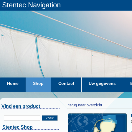
Stentec Navigation
Home
Shop
Contact
Uw gegevens
terug naar overzicht
Vind een product
Zoek
Stentec Shop