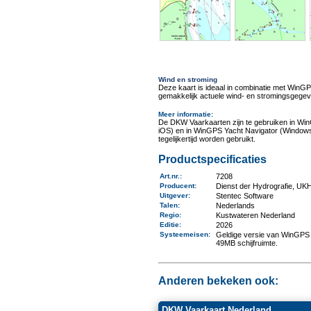
Wind en stroming
Deze kaart is ideaal in combinatie met Win
gemakkelijk actuele wind- en stromingsgegev
Meer informatie
:
De DKW Vaarkaarten zijn te gebruiken in Wi
iOS) en in WinGPS Yacht Navigator (Windows
tegelijkertijd worden gebruikt.
Productspecificaties
Art.nr.
:
7208
Producent
:
Dienst der Hydrografie, U
Uitgever
:
Stentec Software
Talen
:
Nederlands
Regio
:
Kustwateren Nederland
Editie:
2026
Systeemeisen
:
Geldige versie van WinGPS 
49MB schijfruimte.
Anderen bekeken ook:
DKW Vaarkaart Nederland