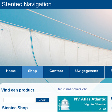
Stentec Navigation
Home
Shop
Contact
Uw gegevens
terug naar overzicht
Vind een product
Zoek
Stentec Shop