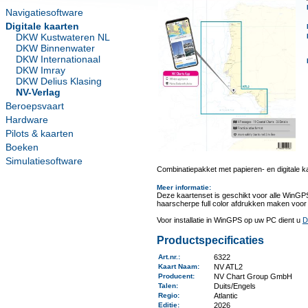
Navigatiesoftware
Digitale kaarten
DKW Kustwateren NL
DKW Binnenwater
DKW Internationaal
DKW Imray
DKW Delius Klasing
NV-Verlag
Beroepsvaart
Hardware
Pilots & kaarten
Boeken
Simulatiesoftware
Combinatiepakket met papieren- en digitale k
Meer informatie
:
Deze kaartenset is geschikt voor alle WinGP
haarscherpe full color afdrukken maken voor
Voor installatie in WinGPS op uw PC dient u
D
Productspecificaties
Art.nr.
:
6322
Kaart Naam
:
NV ATL2
Producent
:
NV Chart Group GmbH
Talen
:
Duits/Engels
Regio
:
Atlantic
Editie:
2026