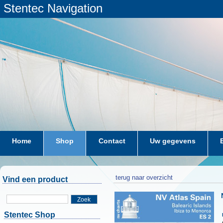
Stentec Navigation
Home
Shop
Contact
Uw gegevens
terug naar overzicht
Vind een product
Zoek
Stentec Shop