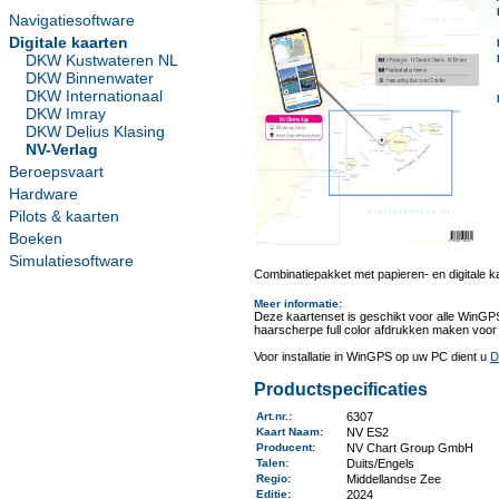
Navigatiesoftware
Digitale kaarten
DKW Kustwateren NL
DKW Binnenwater
DKW Internationaal
DKW Imray
DKW Delius Klasing
NV-Verlag
Beroepsvaart
Hardware
Pilots & kaarten
Boeken
Simulatiesoftware
Combinatiepakket met papieren- en digitale k
Meer informatie
:
Deze kaartenset is geschikt voor alle WinGP
haarscherpe full color afdrukken maken voor
Voor installatie in WinGPS op uw PC dient u
D
Productspecificaties
Art.nr.
:
6307
Kaart Naam
:
NV ES2
Producent
:
NV Chart Group GmbH
Talen
:
Duits/Engels
Regio
:
Middellandse Zee
Editie:
2024