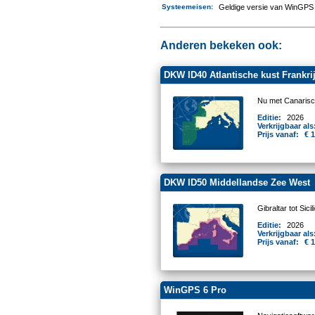
Systeemeisen
:
Geldige versie van WinGPS 
Anderen bekeken ook:
DKW ID40 Atlantische kust Frankrijk
Nu met Canarisc
Editie:
2026
Verkrijgbaar als
Prijs vanaf:
€ 
DKW ID50 Middellandse Zee West
Gibraltar tot Sicil
Editie:
2026
Verkrijgbaar als
Prijs vanaf:
€ 
WinGPS 6 Pro