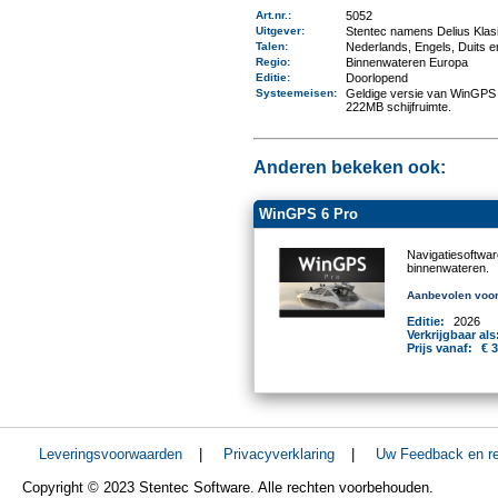
Art.nr.
:
5052
Uitgever
:
Stentec namens Delius Klas
Talen
:
Nederlands, Engels, Duits 
Regio
:
Binnenwateren Europa
Editie:
Doorlopend
Systeemeisen
:
Geldige versie van WinGPS 
222MB schijfruimte.
Anderen bekeken ook:
WinGPS 6 Pro
Navigatiesoftwa
binnenwateren.
Aanbevolen voor
Editie:
2026
Verkrijgbaar als
Prijs vanaf:
€ 
Leveringsvoorwaarden
|
Privacyverklaring
|
Uw Feedback en re
Copyright © 2023 Stentec Software. Alle rechten voorbehouden.