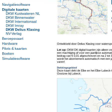
Navigatiesoftware
Digitale kaarten
DKW Kustwateren NL
DKW Binnenwater
DKW Internationaal
DKW Imray
DKW Delius Klasing
NV-Verlag
Beroepsvaart
Hardware
Ontwikkeld door Delius Klasing voor watersp
Pilots & kaarten
Let op:
DKW DK digital-kaarten zijn alleen ve
een machtiging af voor een jaarlijkse automat
Boeken
bedrag van € 0,01 afgeschreven en na 2 tot 
Simulatiesoftware
wordt het abonnement automatisch met een jaar
varen!
Dekkingsgebied
Deze kaart dekt de Elbe en het Elbe-Lubeck
Oostzee bij Lubeck.