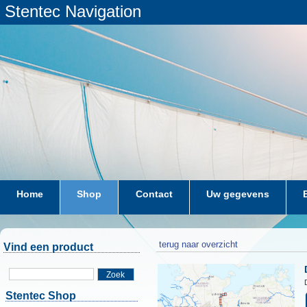
Stentec Navigation
Home
Shop
Contact
Uw gegevens
terug naar overzicht
Vind een product
Zoek
Stentec Shop