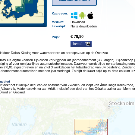
Kaart voor:
Medium
:
Download
Levertijd
:
Nu te downloaden
€ 79,90
Prijs:
bestel
ld door Delius Klasing voor watersporters en beroepsvaart op de Oostzee.
KW DK digital-kaarten zijn alleen verkrijgbaar als jaarabonnement (365 dagen). Bij aankoop 
iging af voor een jaarlijkse automatische incasso. Daarvoor wordt bij de eerste betaling eer
n € 0,01 afgeschreven en na 2 tot 3 werkdagen het totaalbedrag van uw bestelling. Zonder 
 abonnement automatisch met een jaar verlengd. Zo blijft de kaart altijd up-to-date en kunt u
gebied
t dekt het zuidelijke deel van de oostkust van Zweden, en loopt van Åhus langs Karlskrona,
 Västervik, Valdemarsvik tot aan Arkö. Inclusief een deel van het Götakanaal tot aan Mem, e
Öland en Gotland.