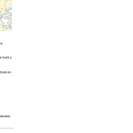
ze
e kunt u
droid en
nieuwer.