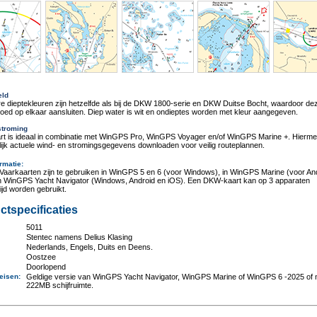
eld
e dieptekleuren zijn hetzelfde als bij de DKW 1800-serie en DKW Duitse Bocht, waardoor de
oed op elkaar aansluiten. Diep water is wit en ondieptes worden met kleur aangegeven.
stroming
rt is ideaal in combinatie met WinGPS Pro, WinGPS Voyager en/of WinGPS Marine +. Hierme
jk actuele wind- en stromingsgegevens downloaden voor veilig routeplannen.
rmatie
:
aarkaarten zijn te gebruiken in WinGPS 5 en 6 (voor Windows), in WinGPS Marine (voor An
in WinGPS Yacht Navigator (Windows, Android en iOS). Een DKW-kaart kan op 3 apparaten
tijd worden gebruikt.
ctspecificaties
5011
:
Stentec namens Delius Klasing
Nederlands, Engels, Duits en Deens.
Oostzee
Doorlopend
eisen
:
Geldige versie van WinGPS Yacht Navigator, WinGPS Marine of WinGPS 6 -2025 of 
222MB schijfruimte.