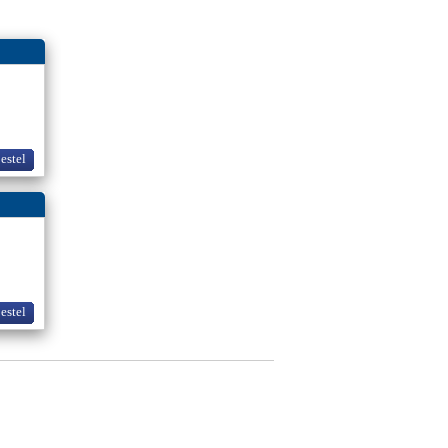
bestel
bestel