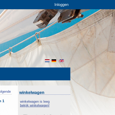
Inloggen
nl
de
en
olgende
winkelwagen
n 1
winkelwagen is leeg
bekijk winkelwagen!