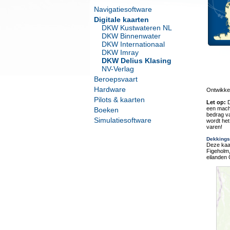
Navigatiesoftware
Digitale kaarten
DKW Kustwateren NL
DKW Binnenwater
DKW Internationaal
DKW Imray
DKW Delius Klasing
NV-Verlag
Beroepsvaart
Hardware
Ontwikke
Pilots & kaarten
Let op:
D
een macht
Boeken
bedrag va
Simulatiesoftware
wordt het
varen!
Dekkings
Deze kaar
Figeholm,
eilanden 