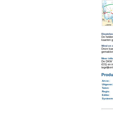
Dieptebe
De helder
kaarten g
Wind en 
Deze kaa
gemakkeli
Meer info
De DKW V
iOS) en 
tegelijker
Produ
Art.nr.
:
Uitgever
Talen
:
Regio
:
Editie:
Systeem