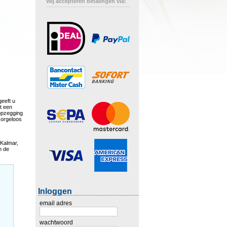
Wij accepteren betalingen via:
geeft u
st een
opzegging
 zorgeloos
 Kalmar,
n de
Inloggen
email adres
wachtwoord