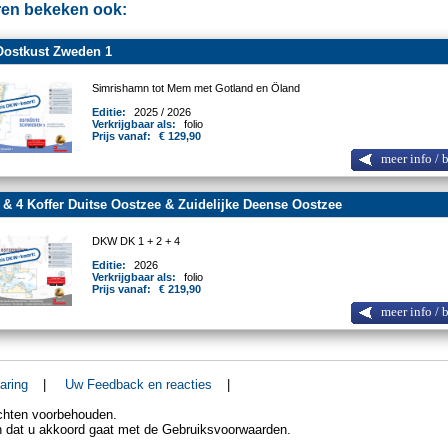
en bekeken ook:
Oostkust Zweden 1
Simrishamn tot Mem met Gotland en Öland
Editie:
2025 / 2026
Verkrijgbaar als:
folio
Prijs vanaf:
€ 129,90
meer info / 
 & 4 Koffer Duitse Oostzee & Zuidelijke Deense Oostzee
DKW DK 1 + 2 + 4
Editie:
2026
Verkrijgbaar als:
folio
Prijs vanaf:
€ 219,90
meer info / 
aring
|
Uw Feedback en reacties
|
echten voorbehouden.
an dat u akkoord gaat met de Gebruiksvoorwaarden.