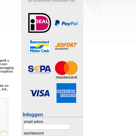
Wij accepteren betalingen via:
geeft u
st een
opzegging
 zorgeloos
dar en
, Krk,
Inloggen
email adres
wachtwoord