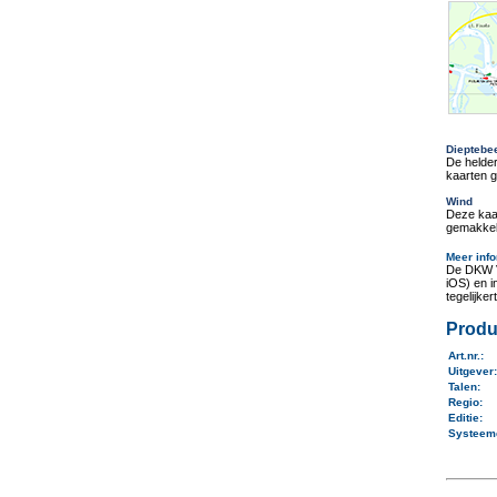
Dieptebe
De helder
kaarten g
Wind
Deze kaa
gemakkeli
Meer info
De DKW V
iOS) en 
tegelijker
Produ
Art.nr.
:
Uitgever
Talen
:
Regio
:
Editie:
Systeem