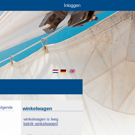
Inloggen
nl
de
en
olgende
winkelwagen
winkelwagen is leeg
bekijk winkelwagen!