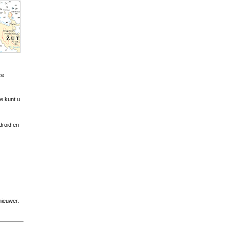
ze
e kunt u
droid en
nieuwer.