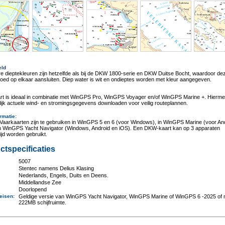
eld
e dieptekleuren zijn hetzelfde als bij de DKW 1800-serie en DKW Duitse Bocht, waardoor de
oed op elkaar aansluiten. Diep water is wit en ondieptes worden met kleur aangegeven.
rt is ideaal in combinatie met WinGPS Pro, WinGPS Voyager en/of WinGPS Marine +. Hierme
jk actuele wind- en stromingsgegevens downloaden voor veilig routeplannen.
rmatie
:
aarkaarten zijn te gebruiken in WinGPS 5 en 6 (voor Windows), in WinGPS Marine (voor An
in WinGPS Yacht Navigator (Windows, Android en iOS). Een DKW-kaart kan op 3 apparaten
tijd worden gebruikt.
ctspecificaties
5007
:
Stentec namens Delius Klasing
Nederlands, Engels, Duits en Deens.
Middellandse Zee
Doorlopend
eisen
:
Geldige versie van WinGPS Yacht Navigator, WinGPS Marine of WinGPS 6 -2025 of 
222MB schijfruimte.