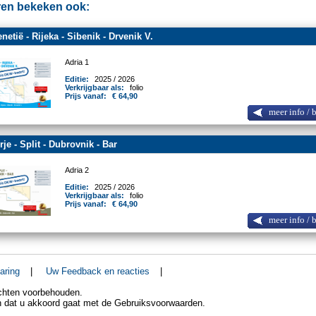
en bekeken ook:
netië - Rijeka - Sibenik - Drvenik V.
Adria 1
Editie:
2025 / 2026
Verkrijgbaar als:
folio
Prijs vanaf:
€ 64,90
meer info / 
rje - Split - Dubrovnik - Bar
Adria 2
Editie:
2025 / 2026
Verkrijgbaar als:
folio
Prijs vanaf:
€ 64,90
meer info / 
aring
|
Uw Feedback en reacties
|
echten voorbehouden.
an dat u akkoord gaat met de Gebruiksvoorwaarden.