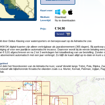
Kaart voor:
Medium
:
Download
Levertijd
:
Nu te downloaden
€ 54,90
Prijs:
bestel
d door Delius Klasing voor watersporters en beroepsvaart op de Adriatische zee.
KW DK digital-kaarten zijn alleen verkrijgbaar als jaarabonnement (365 dagen). Bij aankoop 
iging af voor een jaarlijkse automatische incasso. Daarvoor wordt bij de eerste betaling eer
n € 0,01 afgeschreven en na 2 tot 3 werkdagen het totaalbedrag van uw bestelling. Zonder 
 abonnement automatisch met een jaar verlengd. Zo blijft de kaart altijd up-to-date en kunt u
gebied
t dekt het Noordoosten van de Adriatische kust, vanaf Venetië langs Triëst, Pula, Rijeka, Za
Inclusief alle bijbehorende Kroatische eilanden zoals o.a. Murter, Kornati, Pašman, Ugljan, Pag
Rab.