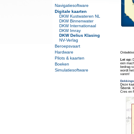
Navigatiesoftware
Digitale kaarten
DKW Kustwateren NL
DKW Binnenwater
DKW Internationaal
DKW Imray
DKW Delius Klasing
NV-Verlag
Beroepsvaart
Hardware
Ontwikkel
Pilots & kaarten
Let op:
D
een macht
Boeken
bedrag va
Simulatiesoftware
wordt het
varen!
Dekkings
Deze kaar
Šibenik. 
Cres en 