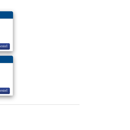
bestel
bestel