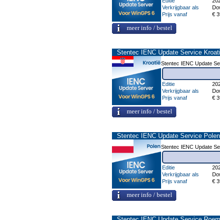
Editie
20
Verkrijgbaar als
Do
Prijs vanaf
€ 3
meer info / bestel
Stentec IENC Update Service Kroat
Stentec IENC Update Ser
Editie
20
Verkrijgbaar als
Do
Prijs vanaf
€ 3
meer info / bestel
Stentec IENC Update Service Polen
Stentec IENC Update Se
Editie
20
Verkrijgbaar als
Do
Prijs vanaf
€ 3
meer info / bestel
Stentec IENC Update Service Roem