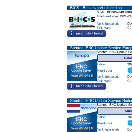
BICS - Binnenvaart uitbreiding
BICS - Binnenvaart uitbr
WinGPS P
Exclusief voor:
Verkrijgbaar als
Do
Prijs vanaf
€ 1
meer info / bestel
Stentec IENC Update Service Euro
Stentec IENC Update Se
Autom
Editie
20
Kaart voor
Verkrijgbaar als
Do
Prijs vanaf
€ 1
meer info / bestel
Stentec IENC Update Service Neder
Stentec IENC Update Se
Auto
Editie
20
Kaart voor
Verkrijgbaar als
Do