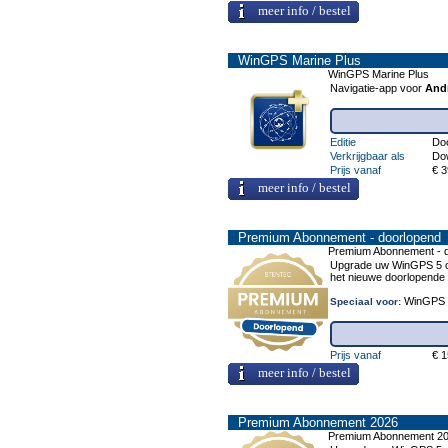
meer info / bestel
WinGPS Marine Plus
WinGPS Marine Plus
Navigatie-app voor
And
Editie
Do
Verkrijgbaar als
Do
Prijs vanaf
€ 3
meer info / bestel
Premium Abonnement - doorlopend
Premium Abonnement - 
Upgrade uw WinGPS 5 of
het nieuwe doorlopend
WinGPS 5
Speciaal voor:
Prijs vanaf
€ 1
meer info / bestel
Premium Abonnement 2026
Premium Abonnement 2