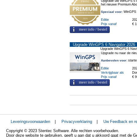
Upgrade uw WinGPS 5 of
het nieuwe Premium Ab
WinGPS 5
Speciaal voor:
Editie
20
Prijs vanaf
€ 1
meer info / bestel
Upgrade WinGPS 6 Navigator 2026
Upgrade WinGPS 6 Navi
Upgrade nu naar de ni
starte
Aanbevolen voor:
Editie
20
Verkrijgbaar als
Do
Prijs vanaf
€ 9
meer info / bestel
Leveringsvoorwaarden
|
Privacyverklaring
|
Uw Feedback en re
Copyright © 2023 Stentec Software. Alle rechten voorbehouden.
Door deze website te gebruiken, geeft u aan dat u akkoord gaat met de 