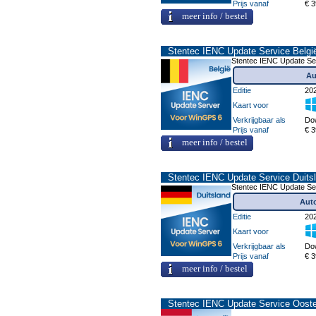
Prijs vanaf
€ 3
meer info / bestel
Stentec IENC Update Service Belgi
Stentec IENC Update Ser
Au
Editie
20
Kaart voor
Verkrijgbaar als
Do
Prijs vanaf
€ 3
meer info / bestel
Stentec IENC Update Service Duits
Stentec IENC Update Ser
Auto
Editie
20
Kaart voor
Verkrijgbaar als
Do
Prijs vanaf
€ 3
meer info / bestel
Stentec IENC Update Service Ooste