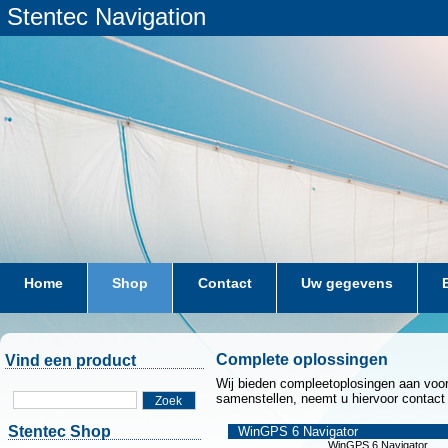
Stentec Navigation
Home
Shop
Contact
Uw gegevens
Complete oplossingen
Vind een product
Wij bieden compleetoplosingen aan voo
samenstellen, neemt u hiervoor contact
Zoek
Stentec Shop
WinGPS 6 Navigator
WinGPS 6 Navigator