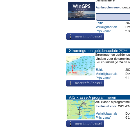
binnenwateren.
toerze
Aanbevolen voor:
Editie
20
Verkrijgbaar als
Do
Prijs vanaf
€ 3
meer info / bestel
Stromings- en getijdenupdate 2026
Stromings- en getijdenu
Update voor de stroming
5/6 en Inland (2024 en 
Editie
20
Verkrijgbaar als
Do
Prijs vanaf
€ 1
meer info / bestel
AIS klasse A programmeren
AIS klasse A programme
WinGPS P
Exclusief voor:
Verkrijgbaar als
Do
Prijs vanaf
€ 1
meer info / bestel