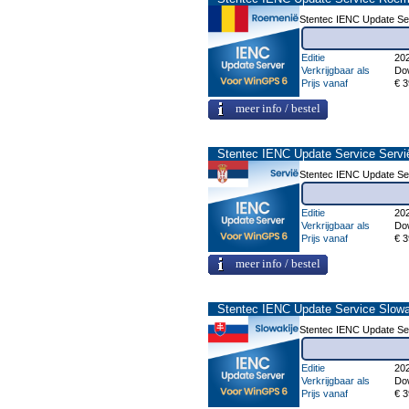
Stentec IENC Update Se
Editie
20
Verkrijgbaar als
Do
Prijs vanaf
€ 3
meer info / bestel
Stentec IENC Update Service Servi
Stentec IENC Update Se
Editie
20
Verkrijgbaar als
Do
Prijs vanaf
€ 3
meer info / bestel
Stentec IENC Update Service Slowa
Stentec IENC Update Ser
Editie
20
Verkrijgbaar als
Do
Prijs vanaf
€ 3