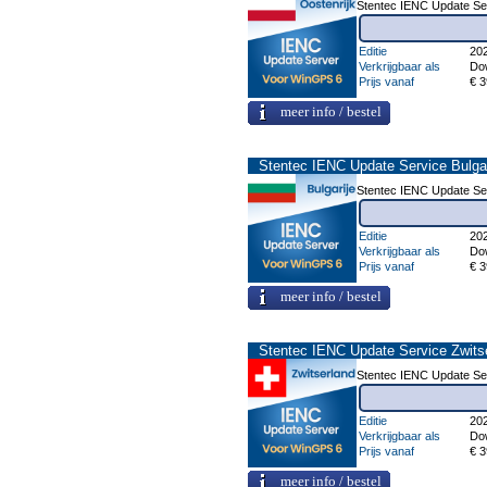
Stentec IENC Update Ser
Editie
20
Verkrijgbaar als
Do
Prijs vanaf
€ 3
meer info / bestel
Stentec IENC Update Service Bulgar
Stentec IENC Update Ser
Editie
20
Verkrijgbaar als
Do
Prijs vanaf
€ 3
meer info / bestel
Stentec IENC Update Service Zwits
Stentec IENC Update Ser
Editie
20
Verkrijgbaar als
Do
Prijs vanaf
€ 3
meer info / bestel