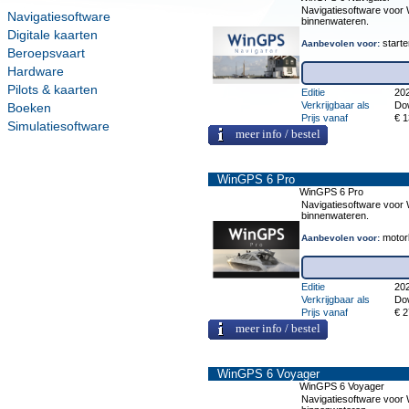
Navigatiesoftware voor
Navigatiesoftware
binnenwateren.
Digitale kaarten
starte
Aanbevolen voor:
Beroepsvaart
Hardware
Pilots & kaarten
Editie
20
Verkrijgbaar als
Do
Boeken
Prijs vanaf
€ 1
Simulatiesoftware
meer info / bestel
WinGPS 6 Pro
WinGPS 6 Pro
Navigatiesoftware voor
binnenwateren.
motorb
Aanbevolen voor:
Editie
20
Verkrijgbaar als
Do
Prijs vanaf
€ 2
meer info / bestel
WinGPS 6 Voyager
WinGPS 6 Voyager
Navigatiesoftware voor